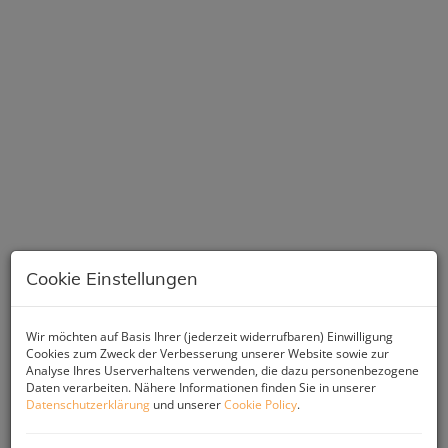
Cookie Einstellungen
Beschreibung
Wir möchten auf Basis Ihrer (jederzeit widerrufbaren) Einwilligung
Cookies zum Zweck der Verbesserung unserer Website sowie zur
Analyse Ihres Userverhaltens verwenden, die dazu personenbezogene
Daten verarbeiten. Nähere Informationen finden Sie in unserer
Datenschutzerklärung
und unserer
Cookie Policy
.
Entdecken Sie Ihr neues Traumgrundstück in der
malerischen Gemeinde St. Kanzian am Klopeiner See. Diese