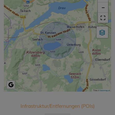
−
Tiles ©
basemap.at
Infrastruktur/Entfernungen (POIs)