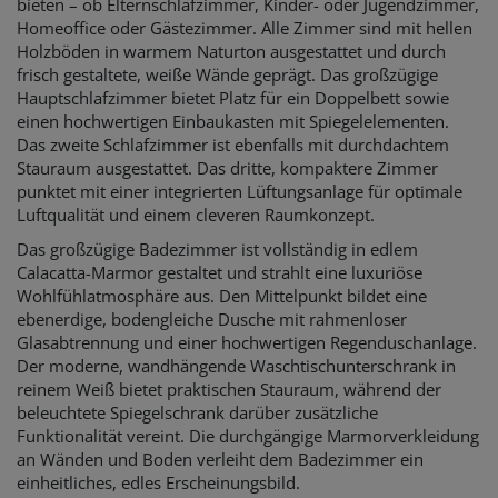
bieten – ob Elternschlafzimmer, Kinder- oder Jugendzimmer,
Homeoffice oder Gästezimmer. Alle Zimmer sind mit hellen
Holzböden in warmem Naturton ausgestattet und durch
frisch gestaltete, weiße Wände geprägt. Das großzügige
Hauptschlafzimmer bietet Platz für ein Doppelbett sowie
einen hochwertigen Einbaukasten mit Spiegelelementen.
Das zweite Schlafzimmer ist ebenfalls mit durchdachtem
Stauraum ausgestattet. Das dritte, kompaktere Zimmer
punktet mit einer integrierten Lüftungsanlage für optimale
Luftqualität und einem cleveren Raumkonzept.
Das großzügige Badezimmer ist vollständig in edlem
Calacatta-Marmor gestaltet und strahlt eine luxuriöse
Wohlfühlatmosphäre aus. Den Mittelpunkt bildet eine
ebenerdige, bodengleiche Dusche mit rahmenloser
Glasabtrennung und einer hochwertigen Regenduschanlage.
Der moderne, wandhängende Waschtischunterschrank in
reinem Weiß bietet praktischen Stauraum, während der
beleuchtete Spiegelschrank darüber zusätzliche
Funktionalität vereint. Die durchgängige Marmorverkleidung
an Wänden und Boden verleiht dem Badezimmer ein
einheitliches, edles Erscheinungsbild.