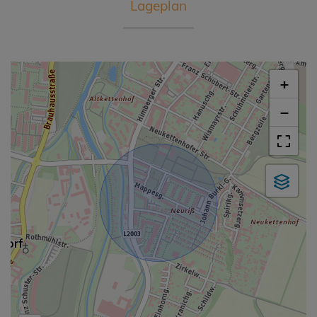
Lageplan
+
−