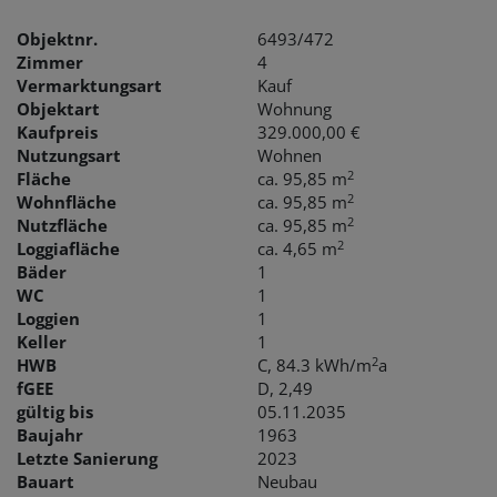
Objektnr.
6493/472
Zimmer
4
Vermarktungsart
Kauf
Objektart
Wohnung
Kaufpreis
329.000,00 €
Nutzungsart
Wohnen
2
Fläche
ca. 95,85 m
2
Wohnfläche
ca. 95,85 m
2
Nutzfläche
ca. 95,85 m
2
Loggiafläche
ca. 4,65 m
Bäder
1
WC
1
Loggien
1
Keller
1
2
HWB
C, 84.3 kWh/m
a
fGEE
D, 2,49
gültig bis
05.11.2035
Baujahr
1963
Letzte Sanierung
2023
Bauart
Neubau