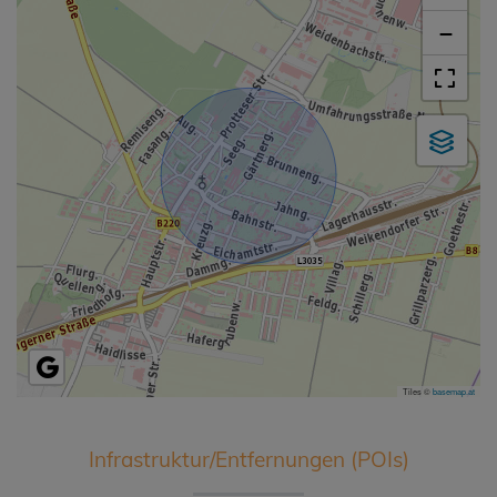
−
Tiles ©
basemap.at
Infrastruktur/Entfernungen (POIs)